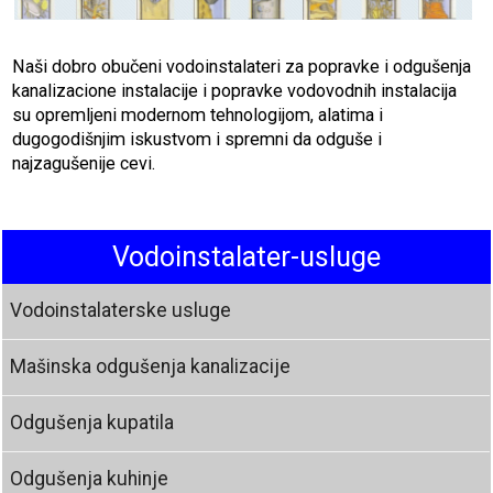
Naši dobro obučeni vodoinstalateri za popravke i odgušenja
kanalizacione instalacije i popravke vodovodnih instalacija
su opremljeni modernom tehnologijom, alatima i
dugogodišnjim iskustvom i spremni da odguše i
najzagušenije cevi.
Vodoinstalater-usluge
Vodoinstalaterske usluge
Mašinska odgušenja kanalizacije
Odgušenja kupatila
Odgušenja kuhinje