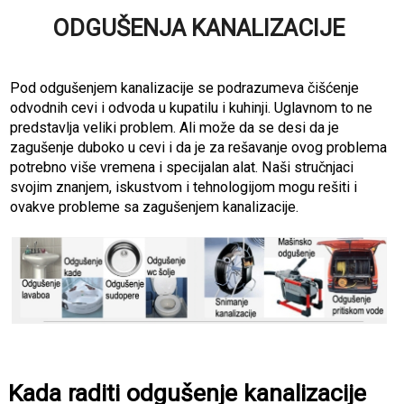
ODGUŠENJA KANALIZACIJE
Pod odgušenjem kanalizacije se podrazumeva čišćenje
odvodnih cevi i odvoda u kupatilu i kuhinji. Uglavnom to ne
predstavlja veliki problem. Ali može da se desi da je
zagušenje duboko u cevi i da je za rešavanje ovog problema
potrebno više vremena i specijalan alat. Naši stručnjaci
svojim znanjem, iskustvom i tehnologijom mogu rešiti i
ovakve probleme sa zagušenjem kanalizacije.
Kada raditi odgušenje kanalizacije