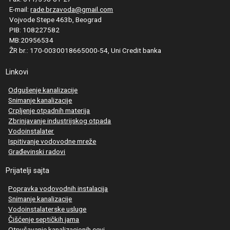
E-mail:
rade.brzavoda@gmail.com
Vojvode Stepe 463b, Beograd
PIB: 108227582
MB:20956534
ŽR br.: 170-0030018665000-54, Uni Credit banka
Linkovi
Odgušenje kanalizacije
Snimanje kanalizacije
Crpljenje otpadnih materija
Zbrinjavanje industrijskog otpada
Vodoinstalater
Ispitivanje vodovodne mreže
Građevinski radovi
Prijatelji sajta
Popravka vodovodnih instalacija
Snimanje kanalizacije
Vodoinstalaterske usluge
Čišćenje septičkih jama
Otpušavanje kanalizacionih cevi