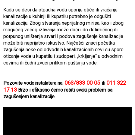
Kada se desi da otpadna voda sporije otiče ili vraćanje
kanalizacije u kuhinji ili kupatilu potrebno je odgušiti
kanalizaciju. Zbog stvaranja neprijatnog mirisa, kao i zbog
mogućeg većeg izlivanja može doći i do delimičnog ili
potpunog uništenja stvari i podova zagušenje kanalizacije
može biti neprijatno iskustvo. Najčešći znaci početka
zagušenja neke od odvodnih kanalizacionih cevi su sporo
oticanje vode u kupatilu i sudoperi, „krkljanje“ u odvodnim
cevima ili čudni zvuci prilikom puštanja vode.
063/833 00 05
011 322
Pozovite vodoinstalatera na:
ili ‎
17 13
Brzo i efikasno ćemo rešiti svaki problem sa
zagušenjem kanalizacije.