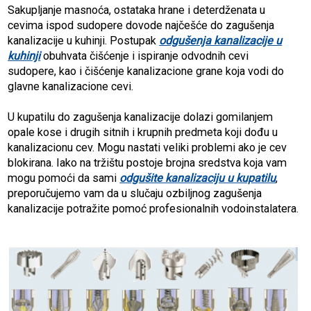
Sakupljanje masnoća, ostataka hrane i deterdženata u
cevima ispod sudopere dovode najčešće do zagušenja
kanalizacije u kuhinji. Postupak
odgušenja kanalizacije u
kuhinji
obuhvata čišćenje i ispiranje odvodnih cevi
sudopere, kao i čišćenje kanalizacione grane koja vodi do
glavne kanalizacione cevi.
U kupatilu do zagušenja kanalizacije dolazi gomilanjem
opale kose i drugih sitnih i krupnih predmeta koji dođu u
kanalizacionu cev. Mogu nastati veliki problemi ako je cev
blokirana. Iako na tržištu postoje brojna sredstva koja vam
mogu pomoći da sami
odgušite kanalizaciju u kupatilu
,
preporučujemo vam da u slučaju ozbiljnog zagušenja
kanalizacije potražite pomoć profesionalnih vodoinstalatera.